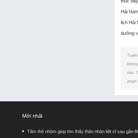
thúc đẩy
Hải Nam 
lịch Hải
dưỡng vă
Tuyên 
không 
nào. T
phạm b
Mới nhất
Tấm thẻ nhôm giúp tìm thấy thân nhân liệt sĩ sau gần 