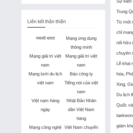
Sự kiện 
Trung Qu
Liên kết thân thiện
Từ một s
chỉ mang
नमस्ते भारत
Mạng ứng dụng
nối hữu 
thông minh
chuyên s
Mạng giải trí việt
Mạng giải trí việt
Lễ khai 
nam
nam
Mạng lưới du lịch
Báo công ty
hóa, Phá
việt nam
Tiếng nói của việt
Xing, Gi
nam
Du lịch 
Việt nam hàng
Nhật Bản Nhân
Quốc và 
ngày
dân Việt Nam
taekwond
hàng
giám khả
Mạng công nghệ
Việt Nam chuyển