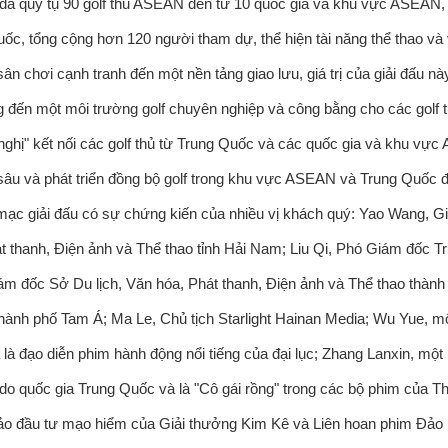
đã quy tụ 90 golf thủ ASEAN đến từ 10 quốc gia và khu vực ASEAN,
ốc, tổng cộng hơn 120 người tham dự, thể hiện tài năng thể thao và 
ân chơi cạnh tranh đến một nền tảng giao lưu, giá trị của giải đấu 
 đến một môi trường golf chuyên nghiệp và công bằng cho các golf t
nghị" kết nối các golf thủ từ Trung Quốc và các quốc gia và khu vực
âu và phát triển đồng bộ golf trong khu vực ASEAN và Trung Quốc đạ
mạc giải đấu có sự chứng kiến ​​của nhiều vị khách quý: Yao Wang, 
t thanh, Điện ảnh và Thể thao tỉnh Hải Nam; Liu Qi, Phó Giám đốc 
ám đốc Sở Du lịch, Văn hóa, Phát thanh, Điện ảnh và Thể thao thàn
thành phố Tam Á; Ma Le, Chủ tịch Starlight Hainan Media; Wu Yue, mộ
là đạo diễn phim hành động nổi tiếng của đại lục; Zhang Lanxin, một 
o quốc gia Trung Quốc và là "Cô gái rồng" trong các bộ phim của Thà
o đầu tư mạo hiểm của Giải thưởng Kim Kê và Liên hoan phim Đảo H