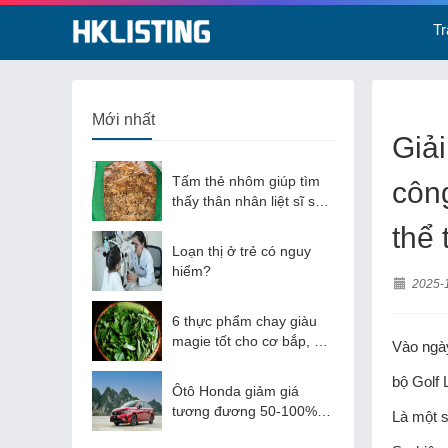
T
Mới nhất
Giải
Tấm thẻ nhôm giúp tìm
công
thấy thân nhân liệt sĩ sau
gần 60 năm
thể
Loạn thị ở trẻ có nguy
hiểm?
2025-
6 thực phẩm chay giàu
magie tốt cho cơ bắp, hệ
Vào ngày
thần kinh
bộ Golf 
Ôtô Honda giảm giá
tương đương 50-100% lệ
Là một s
phí trước bạ