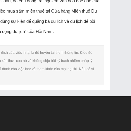
thi đấu, đã chủ động trải nghiệm văn hóa độc đáo của
việc mua sắm miễn thuế tại Cửa hàng Miễn thuế Du
ùng sự kiện để quảng bá du lịch và du lịch để bồi
o cộng du lịch" của Hải Nam.
ch của việc in lại là để truyền tải thêm thông tin. Điều đó
 xác thực của nó và không chịu bất kỳ trách nhiệm pháp lý
chỉ dành cho việc học và tham khảo của mọi người. Nếu có vi