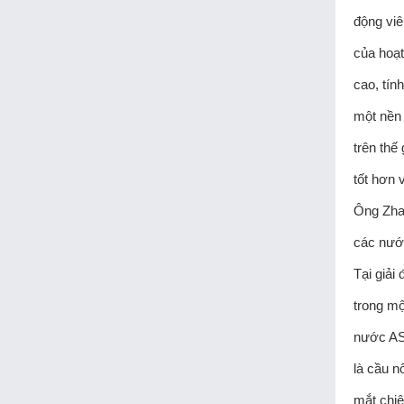
động viê
của hoạt
cao, tín
một nền 
trên thế
tốt hơn 
Ông Zhan
các nướ
Tại giải
trong mộ
nước AS
là cầu n
mắt chi