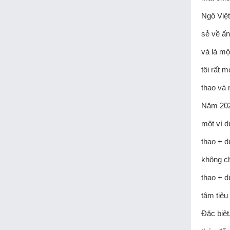
Ngô Việt
sẻ về ấn
và là mộ
tôi rất 
thao và 
Năm 2025
một ví d
thao + d
không ch
thao + d
tâm tiêu
Đặc biệt