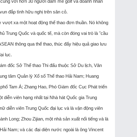
 cùng với hơn 30 người đam mê golf và doanh nhân
vun đắp tình hữu nghị trên sân cỏ.
này vượt xa một hoạt động thể thao đơn thuần. Nó không
hủ Trung Quốc và quốc tế, mà còn đóng vai trò là "cầu
 ASEAN thông qua thể thao, thúc đẩy hiệu quả giao lưu
i lục.
Giám đốc Sở Thể thao Thi đấu thuộc Sở Du lịch, Văn
Trung tâm Quản lý Xổ số Thể thao Hải Nam; Huang
h phố Tam Á; Zhang Hao, Phó Giám đốc Cục Phát triển
t diễn viên hạng nhất tại Nhà hát Quốc gia Trung
nữ diễn viên Trung Quốc đại lục và là vận động viên
nh Long; Zhou Zijian, một nhà sản xuất nổi tiếng và là
ải Nam; và các đại diện nước ngoài là ông Vincent