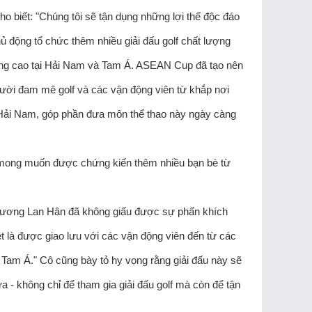
ho biết: "Chúng tôi sẽ tận dụng những lợi thế độc đáo
 động tổ chức thêm nhiều giải đấu golf chất lượng
ượng cao tại Hải Nam và Tam Á. ASEAN Cup đã tạo nên
gười đam mê golf và các vận động viên từ khắp nơi
tại Hải Nam, góp phần đưa môn thể thao này ngày càng
mong muốn được chứng kiến ​​thêm nhiều bạn bè từ
 Trương Lan Hân đã không giấu được sự phấn khích
ệt là được giao lưu với các vận động viên đến từ các
am Á." Cô cũng bày tỏ hy vọng rằng giải đấu này sẽ
- không chỉ để tham gia giải đấu golf mà còn để tận