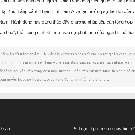
 chi tiêu bình quân đầu người. Nhiều vận động viên quốc tế, sau khi 
tại Khu thắng cảnh Thiên Tình Tam Á và tận hưởng sự tiện lợi của 
 Nam. Hành động này càng thúc đẩy phương pháp tiếp cận tổng hợp "d
n hóa", thổi luồng sinh khí mới vào sự phát triển của ngành "thể tha
bố miễn trừ trách nhiệm: Bài viết này được sao chép từ các phương tiện khác. Mục đí
có nghĩa là trang web này đồng ý với quan điểm của nó và chịu trách nhiệm về tính
ất cả tài nguyên trên trang web này được thu thập trên Internet. Mục đích chia sẻ 
ản quyền hoặc sở hữu trí tuệ, vui lòng để lại tin nhắn cho chúng tôi.
60 năm
Loạn thị ở trẻ có nguy hiểm?