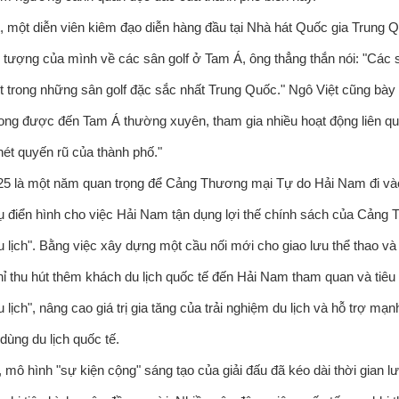
, một diễn viên kiêm đạo diễn hàng đầu tại Nhà hát Quốc gia Trung 
 tượng của mình về các sân golf ở Tam Á, ông thẳng thắn nói: "Cá
t trong những sân golf đặc sắc nhất Trung Quốc." Ngô Việt cũng bày 
mong được đến Tam Á thường xuyên, tham gia nhiều hoạt động liên q
nét quyến rũ của thành phố."
 là một năm quan trọng để Cảng Thương mại Tự do Hải Nam đi vào h
ụ điển hình cho việc Hải Nam tận dụng lợi thế chính sách của Cảng 
u lịch". Bằng việc xây dựng một cầu nối mới cho giao lưu thể thao 
ỉ thu hút thêm khách du lịch quốc tế đến Hải Nam tham quan và ti
u lịch", nâng cao giá trị gia tăng của trải nghiệm du lịch và hỗ trợ 
 dùng du lịch quốc tế.
, mô hình "sự kiện cộng" sáng tạo của giải đấu đã kéo dài thời gian 