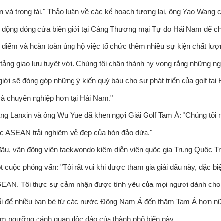
n và trọng tài." Thảo luận về các kế hoạch tương lai, ông Yao Wang c
 động đóng cửa biên giới tại Cảng Thương mại Tự do Hải Nam để chủ
h điểm và hoàn toàn ủng hộ việc tổ chức thêm nhiều sự kiện chất l
tảng giao lưu tuyệt vời. Chúng tôi chân thành hy vọng rằng những n
 giới sẽ đóng góp những ý kiến ​​quý báu cho sự phát triển của golf 
và chuyên nghiệp hơn tại Hải Nam."
g Lanxin và ông Wu Yue đã khen ngợi Giải Golf Tam Á: "Chúng tôi 
c ASEAN trải nghiệm vẻ đẹp của hòn đảo dừa."
 đấu, vận động viên taekwondo kiêm diễn viên quốc gia Trung Quốc
t cuộc phỏng vấn: "Tôi rất vui khi được tham gia giải đấu này, đặc bi
EAN. Tôi thực sự cảm nhận được tình yêu của mọi người dành cho T
ối để nhiều bạn bè từ các nước Đông Nam Á đến thăm Tam Á hơn nữa 
êm ngưỡng cảnh quan độc đáo của thành phố biển này.