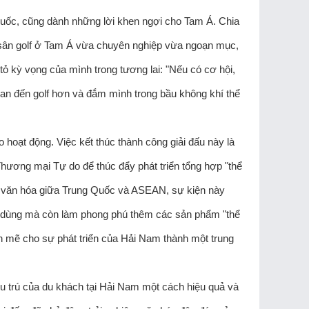
Quốc, cũng dành những lời khen ngợi cho Tam Á. Chia
c sân golf ở Tam Á vừa chuyên nghiệp vừa ngoạn mục,
tỏ kỳ vọng của mình trong tương lai: "Nếu có cơ hội,
uan đến golf hơn và đắm mình trong bầu không khí thể
oạt động. Việc kết thúc thành công giải đấu này là
Thương mại Tự do để thúc đẩy phát triển tổng hợp "thể
và văn hóa giữa Trung Quốc và ASEAN, sự kiện này
êu dùng mà còn làm phong phú thêm các sản phẩm "thể
mạnh mẽ cho sự phát triển của Hải Nam thành một trung
lưu trú của du khách tại Hải Nam một cách hiệu quả và