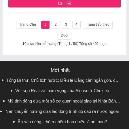
Chi tiết
Trang Chủ
1
2
3
4
Trang tiếp theo
Đuôi
10 mục trên mỗi trang (Trang
1
/ 50) Tổng số 491 mục
Mới nhất
Tổng Bí thư, Chủ tịch nước: Điều lệ Đảng cần ngắn gọn, có
Vết sẹo Real và tham vọng của Alonso ở Chelsea
sức sống lâu dài
Mỹ tính đóng cửa một số cơ quan ngoại giao tại Nhật Bản,
'Nên chuyển hướng đưa lao động trình độ cao ra nước ngoài'
Canada, Indonesia
Ăn sầu riêng, chôm chôm bao nhiêu là an toàn?