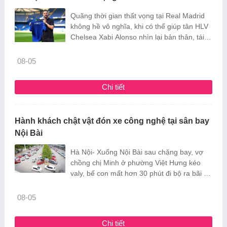
Quãng thời gian thất vọng tại Real Madrid
không hề vô nghĩa, khi có thể giúp tân HLV
Chelsea Xabi Alonso nhìn lại bản thân, tái
tạo năng lượng trước khi bắt đầu thử thách
mới ở Ngoại hạng Anh.
08-05
Chi tiết
Hành khách chật vật đón xe công nghệ tại sân bay
Nội Bài
Hà Nội- Xuống Nội Bài sau chặng bay, vợ
chồng chị Minh ở phường Việt Hưng kéo
valy, bế con mất hơn 30 phút đi bộ ra bãi đỗ
để tìm tài xế xe công nghệ đã đặt trước.
08-05
Chi tiết