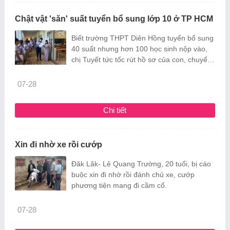
Chật vật 'săn' suất tuyển bổ sung lớp 10 ở TP HCM
Biết trường THPT Diên Hồng tuyển bổ sung
40 suất nhưng hơn 100 học sinh nộp vào,
chị Tuyết tức tốc rút hồ sơ của con, chuyển
sang trường khác.
07-28
Chi tiết
Xin đi nhờ xe rồi cướp
Đăk Lăk- Lê Quang Trường, 20 tuổi, bị cáo
buộc xin đi nhờ rồi đánh chủ xe, cướp
phương tiện mang đi cầm cố.
07-28