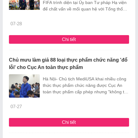
FIFA trình diện tại Ủy ban Tư pháp Hạ viện
để chất vấn về mối quan hệ với Tổng thống
Donald Trump.
07-28
Chi tiết
Chủ mưu làm giả 88 loại thực phẩm chức năng 'đổ
lỗi' cho Cục An toàn thực phẩm
Hà Nội- Chủ tịch MediUSA khai nhiều công
thức thực phẩm chức năng được Cục An
toàn thực phẩm cấp phép nhưng "không thể
sản xuất", nên công ty phải cắt giảm 30-
80% hàm lượng nguyên liệu.
07-27
Chi tiết