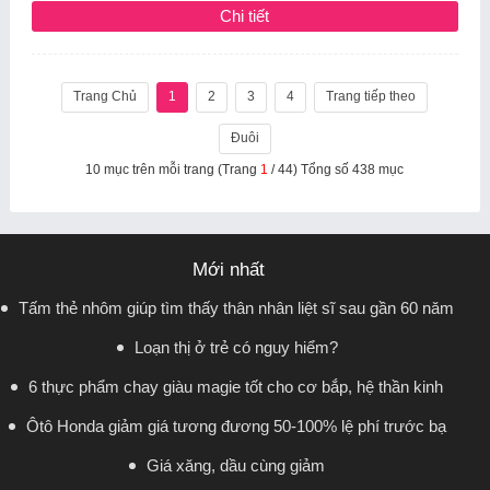
Chi tiết
Trang Chủ
1
2
3
4
Trang tiếp theo
Đuôi
10 mục trên mỗi trang (Trang
1
/ 44) Tổng số 438 mục
Mới nhất
Tấm thẻ nhôm giúp tìm thấy thân nhân liệt sĩ sau gần 60 năm
Loạn thị ở trẻ có nguy hiểm?
6 thực phẩm chay giàu magie tốt cho cơ bắp, hệ thần kinh
Ôtô Honda giảm giá tương đương 50-100% lệ phí trước bạ
Giá xăng, dầu cùng giảm