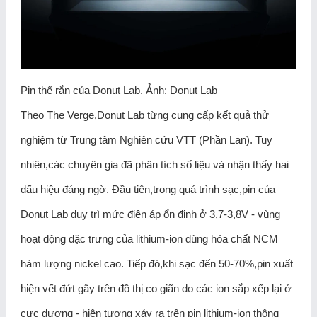
Pin thể rắn của Donut Lab. Ảnh: Donut Lab
Theo The Verge,Donut Lab từng cung cấp kết quả thử
nghiệm từ Trung tâm Nghiên cứu VTT (Phần Lan). Tuy
nhiên,các chuyên gia đã phân tích số liệu và nhận thấy hai
dấu hiệu đáng ngờ. Đầu tiên,trong quá trình sạc,pin của
Donut Lab duy trì mức điện áp ổn định ở 3,7-3,8V - vùng
hoạt động đặc trưng của lithium-ion dùng hóa chất NCM
hàm lượng nickel cao. Tiếp đó,khi sạc đến 50-70%,pin xuất
hiện vết đứt gãy trên đồ thị co giãn do các ion sắp xếp lại ở
cực dương - hiện tượng xảy ra trên pin lithium-ion thông