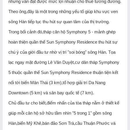
nhưng vẫn đạt được mức lợi nhuận cho thuê tương đương.
Theo ông,đây là một trong những yếu tố giúp khu vực ven
sông Hàn tiếp tục thu hút sự quan tâm của thị trường.
Trong bối cảnh đó,tháp căn hộ Symphony 5 - mảnh ghép
hoàn thiện quần thể Sun Symphony Residence thu hút sự
chú ý của giới đầu tư nhờ vị trí "soi bóng" sông Hàn. Tọa
lạc ngay mặt đường Lê Văn Duyệt,cư dân tháp Symphony
5 thuộc quần thể Sun Symphony Residence thuận tiện kết
nối tới biển Mân Thái (3 km),tổ hợp giải trí Da Nang
Downtown (5 km) và sân bay quốc tế (7 km).
Chủ đầu tư cho biết,điểm nhấn của tòa tháp nằm ở thiết kế
giúp mỗi căn hộ sở hữu tầm nhìn "5 trong 1" gồm sông
Hàn,biển Mỹ Khê,bán đảo Sơn Trà,cầu Thuận Phước và