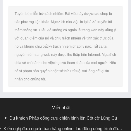
Tuyên bố miễn trừ trách nhiệm: Bài viết này được sao chép từ
các phương tiện khác. Mục đích của việc in lại là để truyền tải
thêm thông tin. Điều đó không có nghĩa là trang web này đồng ý
với quan điểm của nó và chịu trách nhiệm về tính xác thực của
nó và không chịu bất kỳ trách nhiệm pháp lý nào. Tất cả tài
nguyên trên trang web này được thu thập trên Internet. Mục đích
chia sẻ chỉ dành cho việc học và tham khảo của mọi người. Nếu
có vi phạm bản quyền hoặc sở hữu trí tuệ, vui lòng để lại tin
nhắn cho chúng tôi.
Mới nhất
Du khách Pháp cõng cựu chiến binh lên Cột cờ Lũng Cú
Kiến nghị đưa người bán hàng online, lao động công trình đóng